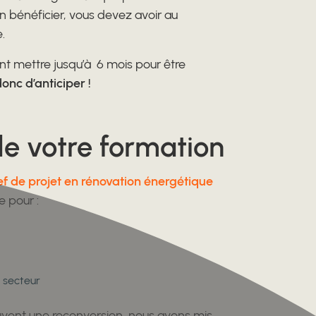
en bénéficier, vous devez avoir au
.
t mettre jusqu’à 6 mois pour être
onc d’anticiper !
de votre formation
f de projet en rénovation énergétique
e pour :
 secteur
ouvent une reconversion, nous avons mis