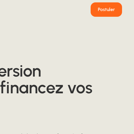
Postuler
ersion
 financez vos