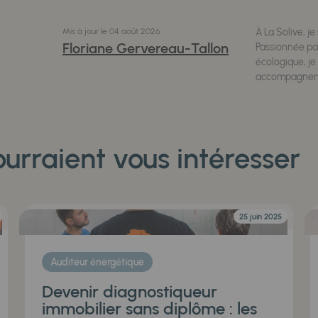
Mis à jour le
04 août 2026
À La Solive, j
Floriane Gervereau-Tallon
Passionnée par
écologique, je
accompagnent 
urraient vous intéresser
25 juin 2025
Auditeur énergétique
Devenir diagnostiqueur
immobilier sans diplôme : les