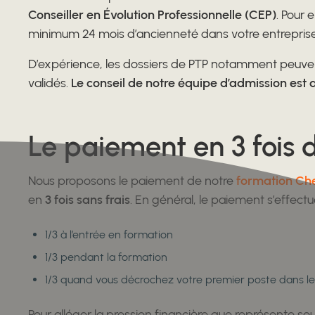
Conseiller en Évolution Professionnelle (CEP)
. Pour 
minimum 24 mois d’ancienneté dans votre entreprise
D’expérience, les dossiers de PTP notamment peuven
validés.
Le conseil de notre équipe d’admission est d
Le paiement en 3 fois 
Nous proposons le paiement de notre
formation Che
en
3 fois sans frais
. En général, le paiement s’effectu
1/3 à l’entrée en formation
1/3 pendant la formation
1/3 quand vous décrochez votre premier poste dans le
Pour alléger la pression financière que représente s