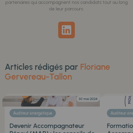
partenaires qui accompagnent nos candidats tout au long
de leur parcours.
Articles rédigés par
Floriane
Gervereau-Tallon
30 mai 2024
Auditeur énergétique
Auditeur én
Devenir Accompagnateur
Formati