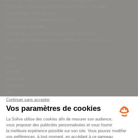
Plombier chauffagiste pompe à chaleur et gaz
Conducteur de travaux
Technicien de maintenance CVC
Formation QualiPAC
Installateur de panneaux photovoltaïques
Agent de Maintenance du Bâtiment - Électricité
Campus
Paris
Lyon
Nantes
Marseille
Toulouse
Lille
Distanciel
Ressources
Mission
Blog
Offre entreprise
Nous contacter