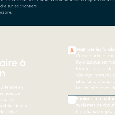
ndre sur les chantiers
ssaire.
Maîtriser les fon
Comprendre et mani
aire à
l'hydraulique sanita
l'électricité et de 
on
câblage, mesures él
situation pratiques
ur l’entretien
bases théoriques d
réflexes de
Réaliser la mainte
ormation
systèmes de chauff
us obtiendrez la
Entretiens complets
de confort