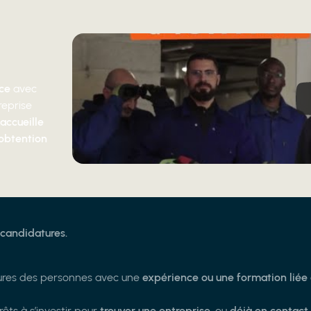
nce
avec
reprise
accueille
'obtention
candidatures.
tures des personnes avec une
expérience ou une formation liée
êts à s’investir pour
trouver une entreprise
, ou
déjà en contac