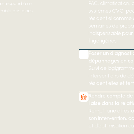
PAC, climatisation, 
 correspond à un
systèmes CVC, poêl
semble des blocs
résidentiel comme en
semaines de prépar
indispensable pour 
frigorigènes.
Poser un diagnostic
dépannages en cond
Suivi de logigramm
interventions de dé
résidentielles et tert
Rendre compte de s
l'aise dans la relati
Remplir une attestat
son intervention, o
et d'optimisation au 