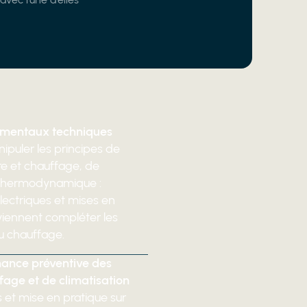
damentaux techniques
puler les principes de
ire et chauffage, de
la thermodynamique :
ectriques et mises en
 viennent compléter les
u chauffage.
nance préventive des
age et de climatisation
 et mise en pratique sur