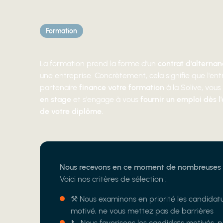
Formation
La formation prend la forme d’un
contrat d'alterna
une entreprise. Concrètement, cela signifie que l'ent
partenaire
finance votre formation
à la Solive, vous
en stage
et s'engage à vous
fournir un emploi dès l
de votre diplôme.
Nous recevons en ce moment de nombreuses 
Voici nos critères de sélection :
⚒️ Nous examinons en priorité les candida
motivé, ne vous mettez pas de barrières
📞 Nous favorisons les candidats motivés, pr