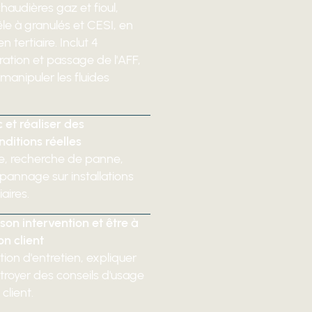
chaudières gaz et fioul,
e à granulés et CESI, en
 tertiaire. Inclut 4
ation et passage de l'AFF,
manipuler les fluides
 et réaliser des
itions réelles
e, recherche de panne,
pannage sur installations
iaires.
on intervention et être à
on client
ion d'entretien, expliquer
ctroyer des conseils d'usage
client.