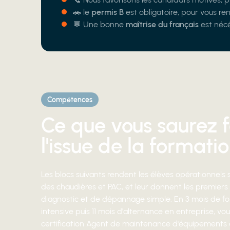
🚗 le
permis B
est obligatoire, pour vous re
💬 Une bonne
maîtrise du français
est nécé
Compétences
Ce que vous saurez f
l'issue de la formati
Les blocs suivants rendent les élèves opérationnels s
des chaudières et PAC, et leur donnent les premiers 
diagnostic et de dépannage simple. En 3 mois de f
intensive puis 11 mois d'alternance en entreprise, vo
certification Agent de maintenance d'équipements 