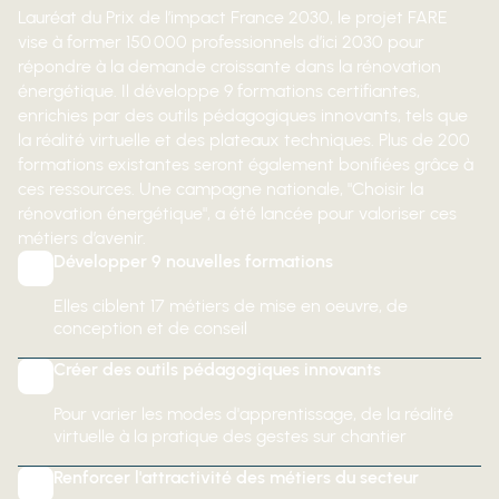
Lauréat du Prix de l’impact France 2030, le projet FARE
vise à former 150 000 professionnels d’ici 2030 pour
répondre à la demande croissante dans la rénovation
énergétique. Il développe 9 formations certifiantes,
enrichies par des outils pédagogiques innovants, tels que
la réalité virtuelle et des plateaux techniques. Plus de 200
formations existantes seront également bonifiées grâce à
ces ressources. Une campagne nationale, "Choisir la
rénovation énergétique", a été lancée pour valoriser ces
métiers d’avenir.
Développer 9 nouvelles formations
Elles ciblent 17 métiers de mise en oeuvre, de
conception et de conseil
Créer des outils pédagogiques innovants
Pour varier les modes d'apprentissage, de la réalité
virtuelle à la pratique des gestes sur chantier
Renforcer l'attractivité des métiers du secteur