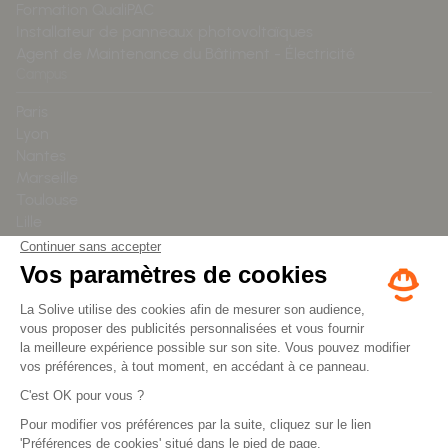
Formation QualiPAC
Installateur de panneaux photovoltaïques
Agent de Maintenance du Bâtiment - Électricité
Campus
Paris
Lyon
Nantes
Marseille
Toulouse
Lille
Distanciel
Ressources
Mission
Blog
Offre entreprise
Nous contacter
Presse
On recrute !
Mentions légales