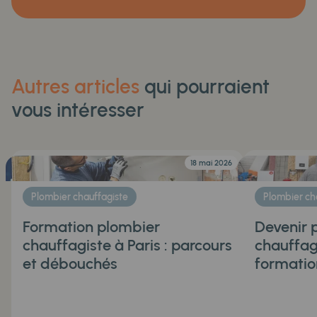
Autres articles
qui pourraient
vous intéresser
18 mai 2026
Plombier chauffagiste
Plombier ch
Formation plombier
Devenir 
chauffagiste à Paris : parcours
chauffagi
et débouchés
formatio