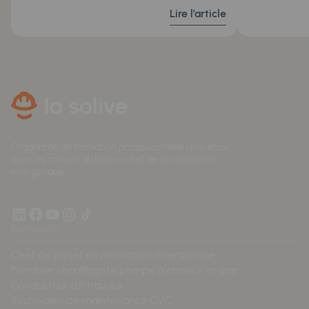
Lire l’article
Organisme de formation professionnelle référence
dans les métiers du bâtiment et de la rénovation
énergétique.
Formations
Chef de projet en rénovation énergétique
Plombier chauffagiste pompe à chaleur et gaz
Conducteur de travaux
Technicien de maintenance CVC