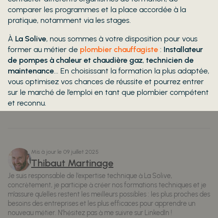
comparer les programmes et la place accordée à la
pratique, notamment via les stages.
À
La Solive
, nous sommes à votre disposition pour vous
former au métier de
plombier chauffagiste
:
Installateur
de pompes à chaleur et chaudière gaz
,
technicien de
maintenance
... En choisissant la formation la plus adaptée,
vous optimisez vos chances de réussite et pourrez entrer
sur le marché de l’emploi en tant que plombier compétent
et reconnu.
Mis à jour le
09 juillet 2025
Thibaut Martinage
Je suis responsable de l’expertise technique à La Solive,
concrètement, je participe à créer nos formations techniques et je
m’assure qu’elles restent les meilleurs possibles : les plus proches des
besoins des entreprises et les plus efficaces pour apprendre un
nouveau métier. N’hésitez pas à me suivre sur LinkedIn !