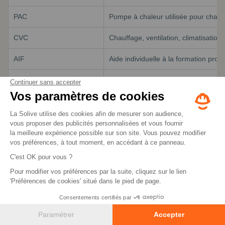
PAC
Pompe à chaleur utilisée pour chauf
CVC
Chauffage, ventilation, climatisation.
AIF
Aide individuelle à la formation pr
AREF
Rémunération possible pendant une 
PTP
Projet de transition professionnelle 
Rénovation énergétique
Travaux visant à améliorer la perfo
Génie climatique
Techniques liées au confort thermique
Maintenance énergétique
Entretien, réglage et suivi des équi
Installation sanitaire
Pose et raccordement des équipeme
Transition énergétique
Évolution vers des modes de produc